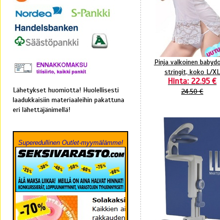
Pinja valkoinen babydol
stringit, koko L/XL
Hinta: 22.95 €
Lähetykset huomiotta! Huolellisesti
24.50 €
laadukkaisiin materiaaleihin pakattuna
eri lähettäjänimellä!
Superedullinen Outlet-myymälämme!