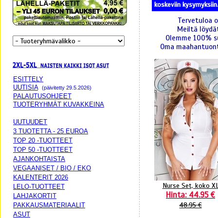
koskeviin kysymyksiin. 
Tervetuloa o
Meiltä löydä
Olemme 100% suo
Oma maahantuonti
ESITTELY
UUTISIA
(päivitetty 29.5.2026)
PALAUTUSOHJEET
TUOTERYHMÄT KUVAKKEINA
UUTUUDET
3 TUOTETTA - 25 EUROA
TOP 20 -TUOTTEET
TOP 50 -TUOTTEET
AJANKOHTAISTA
VEGAANISET / BIO / EKO
KALENTERIT 2026
Nurse Set, koko X
LELO-TUOTTEET
Hinta: 44.95 €
LAHJAKORTIT
48.95 €
PAKKAUSMATERIAALIT
ASUT