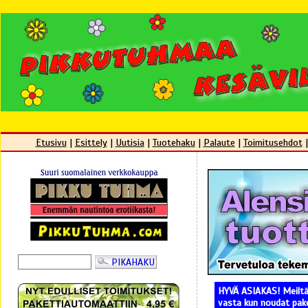
Etusivu
|
Esittely
|
Uutisia
|
Tuotehaku
|
Palaute
|
Toimitusehdot
HYVÄ ASIAKAS! Meiltä 
vasta kun noudat pake