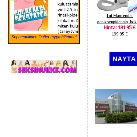
Lui Maxtender
peniksenpidennin, kok
Hinta: 181.95 €
199.95 €
Superedullinen Outlet-myymälämme!
NÄYTÄ