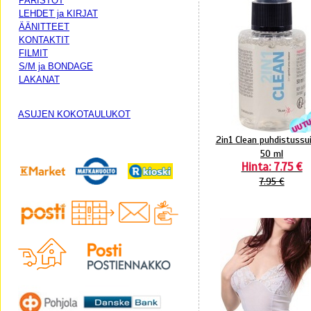
PARISTOT
LEHDET ja KIRJAT
ÄÄNITTEET
KONTAKTIT
FILMIT
S/M ja BONDAGE
LAKANAT
ASUJEN KOKOTAULUKOT
2in1 Clean puhdistussu
50 ml
Hinta: 7.75 €
7.95 €