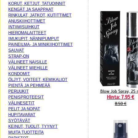
KORUT, KETJUT, TATUOINNIT
KENGÄT JA SAAPPAAT
RINKULAT, JATKOT, KUTITTIMET
ANUSKIIHOTTIMET
INTIIMISUIHKUT
HIEROMALAITTEET
IMUKUPIT, NÄNNIPUMPUT
PAINEILMA- JA MINIKIIHOTTIMET
SAUVAT
STRAP-ON
VÄLINEET NAISILLE
VÄLINEET MIEHILLE
KONDOMIT
ÖLJYT, VOITEET, KEMIKALIOT
PIENTÄ JA PEHMEÄÄ
Blow Job Spray, 25 
PERUUKIT
Hinta: 7.95 €
PENISPROTEESIT
VÄLINESETIT
8.50 €
PELIT JA NOPAT
HUPITAVARAT
SYÖTÄVÄT
KEINUT, TUOLIT, TYYNYT
MUITA TUOTTEITA