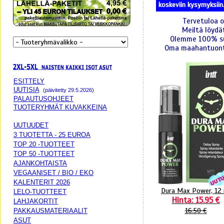
koskeviin kysymyksiin. 
Tervetuloa o
Meiltä löydä
Olemme 100% suo
Oma maahantuonti
ESITTELY
UUTISIA
(päivitetty 29.5.2026)
PALAUTUSOHJEET
TUOTERYHMÄT KUVAKKEINA
UUTUUDET
3 TUOTETTA - 25 EUROA
TOP 20 -TUOTTEET
TOP 50 -TUOTTEET
AJANKOHTAISTA
VEGAANISET / BIO / EKO
KALENTERIT 2026
Dura Max Power, 12 
LELO-TUOTTEET
Hinta: 15.95 €
LAHJAKORTIT
16.50 €
PAKKAUSMATERIAALIT
ASUT