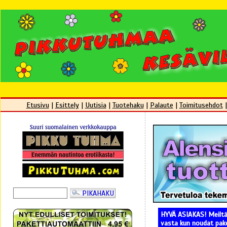
Etusivu
|
Esittely
|
Uutisia
|
Tuotehaku
|
Palaute
|
Toimitusehdot
HYVÄ ASIAKAS! Meiltä 
vasta kun noudat pake