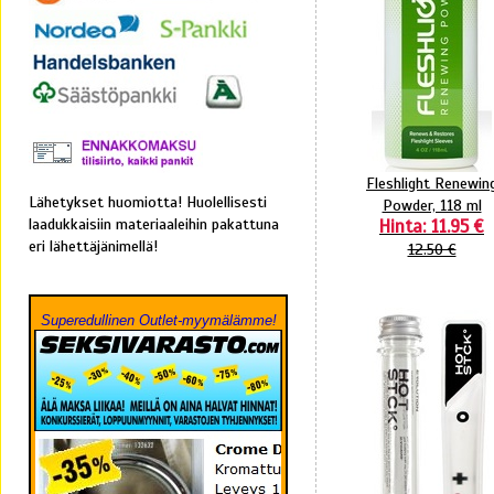
Fleshlight Renewin
Lähetykset huomiotta! Huolellisesti
Powder, 118 ml
laadukkaisiin materiaaleihin pakattuna
Hinta: 11.95 €
eri lähettäjänimellä!
12.50 €
Superedullinen Outlet-myymälämme!