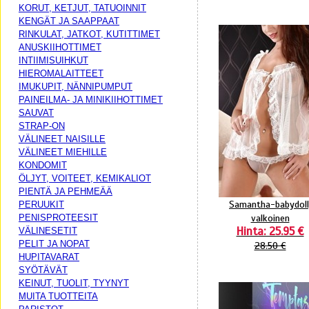
KORUT, KETJUT, TATUOINNIT
KENGÄT JA SAAPPAAT
RINKULAT, JATKOT, KUTITTIMET
ANUSKIIHOTTIMET
INTIIMISUIHKUT
HIEROMALAITTEET
IMUKUPIT, NÄNNIPUMPUT
PAINEILMA- JA MINIKIIHOTTIMET
SAUVAT
STRAP-ON
VÄLINEET NAISILLE
VÄLINEET MIEHILLE
KONDOMIT
ÖLJYT, VOITEET, KEMIKALIOT
PIENTÄ JA PEHMEÄÄ
Samantha-babydoll
PERUUKIT
valkoinen
PENISPROTEESIT
Hinta: 25.95 €
VÄLINESETIT
PELIT JA NOPAT
28.50 €
HUPITAVARAT
SYÖTÄVÄT
KEINUT, TUOLIT, TYYNYT
MUITA TUOTTEITA