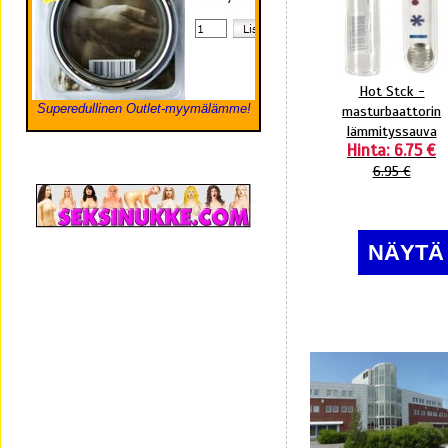
Hot Stck -
Superedullinen Outlet-myymälämme!
masturbaattorin
lämmityssauva
Hinta: 6.75 €
6.95 €
NÄYTÄ