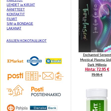
PARISTOT
LEHDET ja KIRJAT
ÄÄNITTEET
KONTAKTIT
FILMIT
S/M ja BONDAGE
LAKANAT
ASUJEN KOKOTAULUKOT
Enchanted Serpen
Mystical Plasma Glo
Dark Millenia
Hinta: 72.95 €
79.95 €