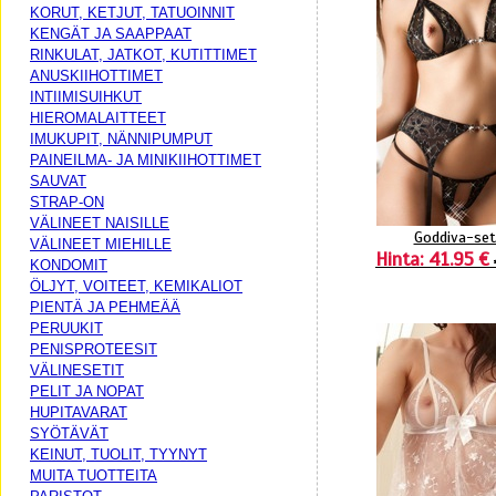
KORUT, KETJUT, TATUOINNIT
KENGÄT JA SAAPPAAT
RINKULAT, JATKOT, KUTITTIMET
ANUSKIIHOTTIMET
INTIIMISUIHKUT
HIEROMALAITTEET
IMUKUPIT, NÄNNIPUMPUT
PAINEILMA- JA MINIKIIHOTTIMET
SAUVAT
STRAP-ON
VÄLINEET NAISILLE
Goddiva-set
VÄLINEET MIEHILLE
Hinta: 41.95 €
KONDOMIT
ÖLJYT, VOITEET, KEMIKALIOT
PIENTÄ JA PEHMEÄÄ
PERUUKIT
PENISPROTEESIT
VÄLINESETIT
PELIT JA NOPAT
HUPITAVARAT
SYÖTÄVÄT
KEINUT, TUOLIT, TYYNYT
MUITA TUOTTEITA