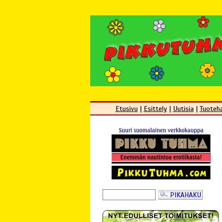
Etusivu
|
Esittely
|
Uutisia
|
Tuoteh