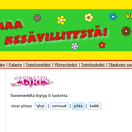
aku
|
Palaute
|
Toimitusehdot
|
Yhteystiedot
|
Toimituskulut
|
Tilauksien se
Tuotemerkiltä löytyy 0 tuotetta
sivun pituus
lyhyt
|
normaali
|
pitkä
|
kaikki