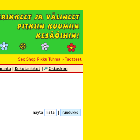
Sex Shop Pikku Tuhma
>
Tuotteet
uranta
|
Kokotaulukot
|
Ostoskori
näytä
lista
|
ruudukko