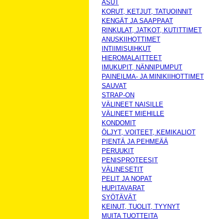
ASUT
KORUT, KETJUT, TATUOINNIT
KENGÄT JA SAAPPAAT
RINKULAT, JATKOT, KUTITTIMET
ANUSKIIHOTTIMET
INTIIMISUIHKUT
HIEROMALAITTEET
IMUKUPIT, NÄNNIPUMPUT
PAINEILMA- JA MINIKIIHOTTIMET
SAUVAT
STRAP-ON
VÄLINEET NAISILLE
VÄLINEET MIEHILLE
KONDOMIT
ÖLJYT, VOITEET, KEMIKALIOT
PIENTÄ JA PEHMEÄÄ
PERUUKIT
PENISPROTEESIT
VÄLINESETIT
PELIT JA NOPAT
HUPITAVARAT
SYÖTÄVÄT
KEINUT, TUOLIT, TYYNYT
MUITA TUOTTEITA