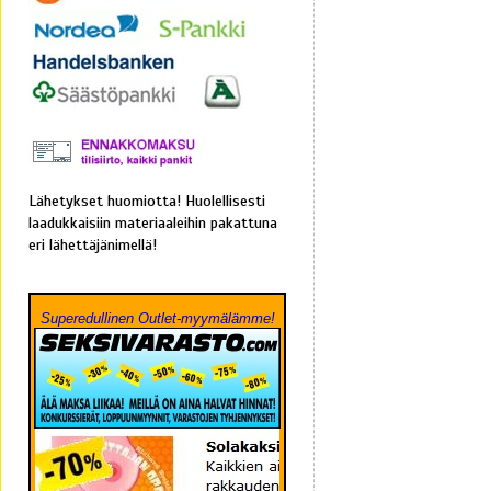
Lähetykset huomiotta! Huolellisesti
laadukkaisiin materiaaleihin pakattuna
eri lähettäjänimellä!
Superedullinen Outlet-myymälämme!