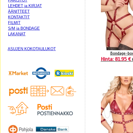
PARISTOT
LEHDET ja KIRJAT
ÄÄNITTEET
KONTAKTIT
FILMIT
S/M ja BONDAGE
LAKANAT
ASUJEN KOKOTAULUKOT
Bondage-bo
Hinta: 81.95 €