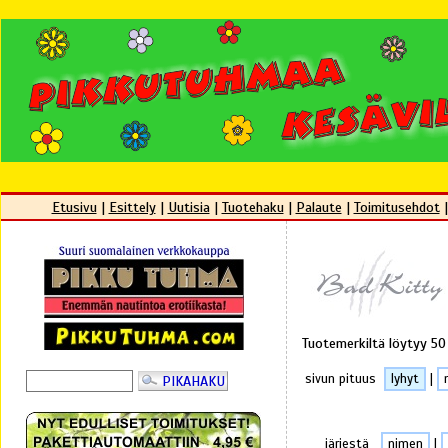
Etusivu
|
Esittely
|
Uutisia
|
Tuotehaku
|
Palaute
|
Toimitusehdot
Tuotemerkiltä löytyy 50
sivun pituus
lyhyt
|
järjestä
nimen
|