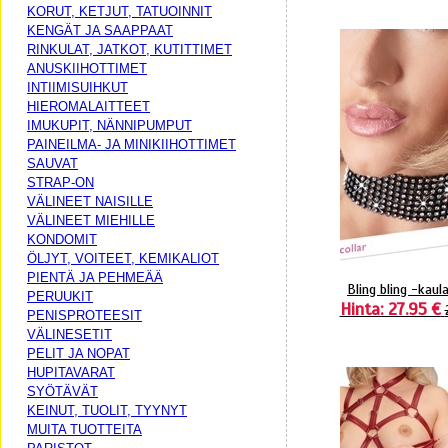
KORUT, KETJUT, TATUOINNIT
KENGÄT JA SAAPPAAT
RINKULAT, JATKOT, KUTITTIMET
ANUSKIIHOTTIMET
INTIIMISUIHKUT
HIEROMALAITTEET
IMUKUPIT, NÄNNIPUMPUT
PAINEILMA- JA MINIKIIHOTTIMET
SAUVAT
STRAP-ON
VÄLINEET NAISILLE
VÄLINEET MIEHILLE
KONDOMIT
ÖLJYT, VOITEET, KEMIKALIOT
PIENTÄ JA PEHMEÄÄ
Bling bling -kaul
PERUUKIT
Hinta: 27.95 €
PENISPROTEESIT
VÄLINESETIT
PELIT JA NOPAT
HUPITAVARAT
SYÖTÄVÄT
KEINUT, TUOLIT, TYYNYT
MUITA TUOTTEITA