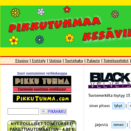
Etusivu
|
Esittely
|
Uutisia
|
Tuotehaku
|
Palaute
|
Toimitusehdot
Tuotemerkiltä löytyy 13
sivun pituus
lyhyt
|
järjestä
nimen
|