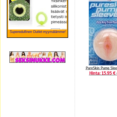
Superedullinen Outlet-myymälämme!
PureSkin Pump Sle
Hinta: 15.95 €