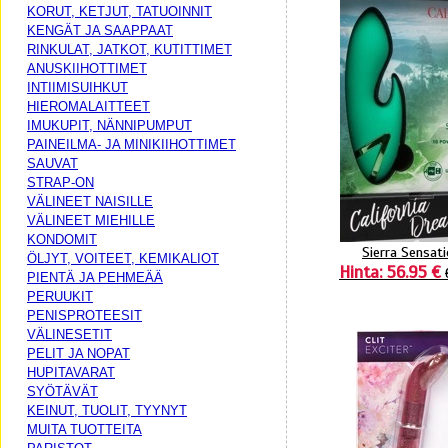
KORUT, KETJUT, TATUOINNIT
KENGÄT JA SAAPPAAT
RINKULAT, JATKOT, KUTITTIMET
ANUSKIIHOTTIMET
INTIIMISUIHKUT
HIEROMALAITTEET
IMUKUPIT, NÄNNIPUMPUT
PAINEILMA- JA MINIKIIHOTTIMET
SAUVAT
STRAP-ON
VÄLINEET NAISILLE
VÄLINEET MIEHILLE
KONDOMIT
Sierra Sensat
ÖLJYT, VOITEET, KEMIKALIOT
Hinta: 56.95 €
PIENTÄ JA PEHMEÄÄ
PERUUKIT
PENISPROTEESIT
VÄLINESETIT
PELIT JA NOPAT
HUPITAVARAT
SYÖTÄVÄT
KEINUT, TUOLIT, TYYNYT
MUITA TUOTTEITA