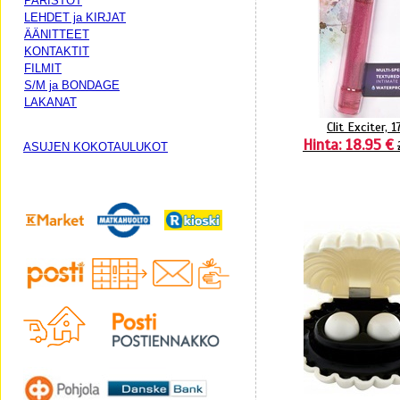
PARISTOT
LEHDET ja KIRJAT
ÄÄNITTEET
KONTAKTIT
FILMIT
S/M ja BONDAGE
LAKANAT
Clit Exciter, 1
Hinta: 18.95 €
ASUJEN KOKOTAULUKOT