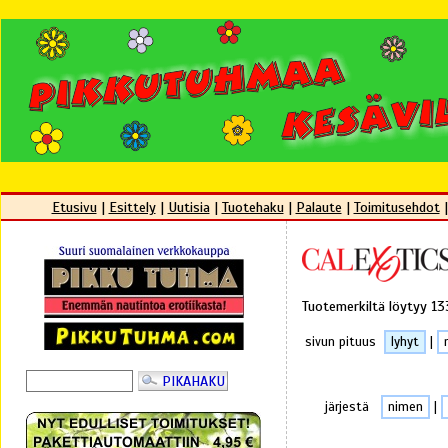
Etusivu
|
Esittely
|
Uutisia
|
Tuotehaku
|
Palaute
|
Toimitusehdot
Tuotemerkiltä löytyy 13
sivun pituus
lyhyt
|
järjestä
nimen
|