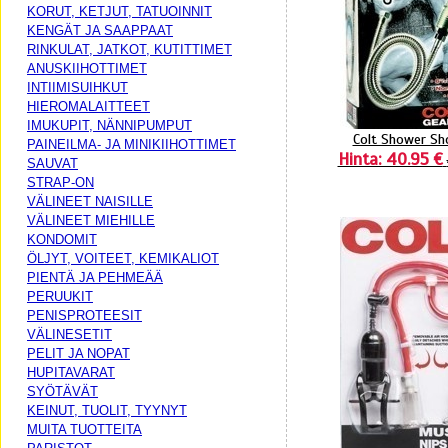
KORUT, KETJUT, TATUOINNIT
KENGÄT JA SAAPPAAT
RINKULAT, JATKOT, KUTITTIMET
ANUSKIIHOTTIMET
INTIIMISUIHKUT
HIEROMALAITTEET
IMUKUPIT, NÄNNIPUMPUT
Colt Shower Sho
PAINEILMA- JA MINIKIIHOTTIMET
Hinta: 40.95 €
SAUVAT
STRAP-ON
VÄLINEET NAISILLE
VÄLINEET MIEHILLE
KONDOMIT
ÖLJYT, VOITEET, KEMIKALIOT
PIENTÄ JA PEHMEÄÄ
PERUUKIT
PENISPROTEESIT
VÄLINESETIT
PELIT JA NOPAT
HUPITAVARAT
SYÖTÄVÄT
KEINUT, TUOLIT, TYYNYT
MUITA TUOTTEITA