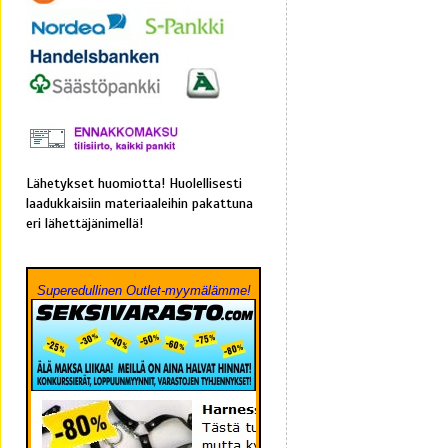
Lähetykset huomiotta! Huolellisesti
laadukkaisiin materiaaleihin pakattuna
eri lähettäjänimellä!
Superedullinen Outlet-myymälämme!