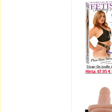
Strap-On isoille n
Hinta: 67.95 €