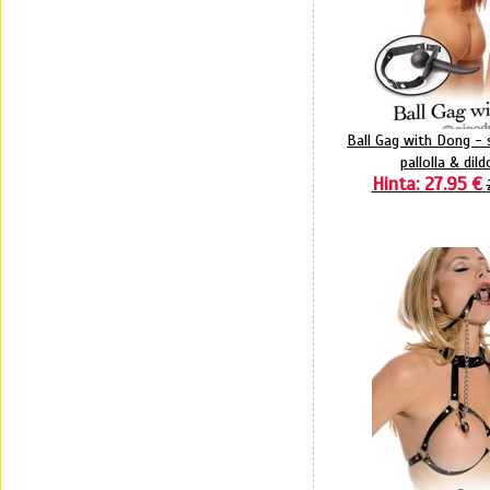
Ball Gag with Dong -
pallolla & dild
Hinta: 27.95 €