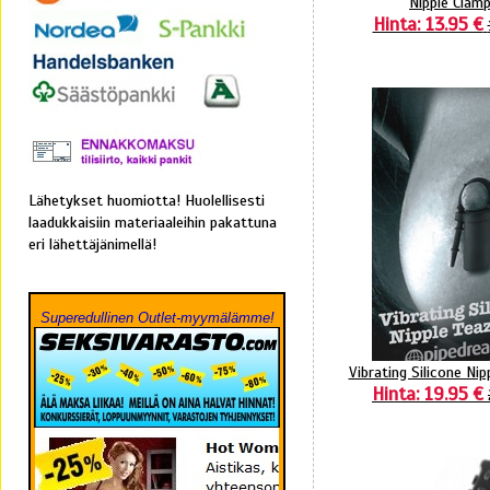
Nipple Clam
Hinta: 13.95 €
Lähetykset huomiotta! Huolellisesti
laadukkaisiin materiaaleihin pakattuna
eri lähettäjänimellä!
Superedullinen Outlet-myymälämme!
Vibrating Silicone Nip
Hinta: 19.95 €