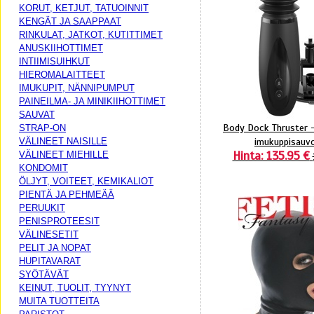
KORUT, KETJUT, TATUOINNIT
KENGÄT JA SAAPPAAT
RINKULAT, JATKOT, KUTITTIMET
ANUSKIIHOTTIMET
INTIIMISUIHKUT
HIEROMALAITTEET
IMUKUPIT, NÄNNIPUMPUT
PAINEILMA- JA MINIKIIHOTTIMET
SAUVAT
Body Dock Thruster 
STRAP-ON
imukuppisauvo
VÄLINEET NAISILLE
Hinta: 135.95 €
VÄLINEET MIEHILLE
KONDOMIT
ÖLJYT, VOITEET, KEMIKALIOT
PIENTÄ JA PEHMEÄÄ
PERUUKIT
PENISPROTEESIT
VÄLINESETIT
PELIT JA NOPAT
HUPITAVARAT
SYÖTÄVÄT
KEINUT, TUOLIT, TYYNYT
MUITA TUOTTEITA