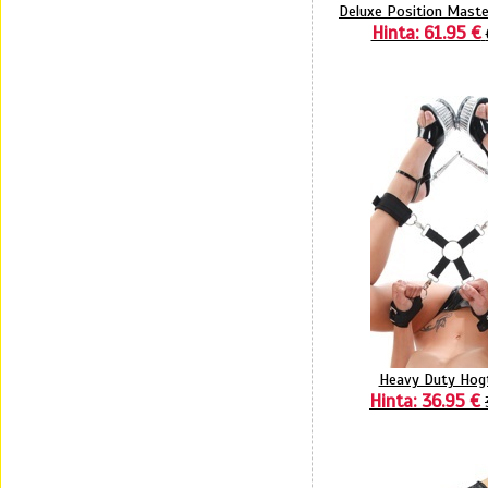
Deluxe Position Maste
Hinta: 61.95 €
Heavy Duty Hogt
Hinta: 36.95 €