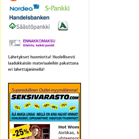
Lähetykset huomiotta! Huolellisesti
laadukkaisiin materiaaleihin pakattuna
eri lähettäjänimellä!
Superedullinen Outlet-myymälämme!