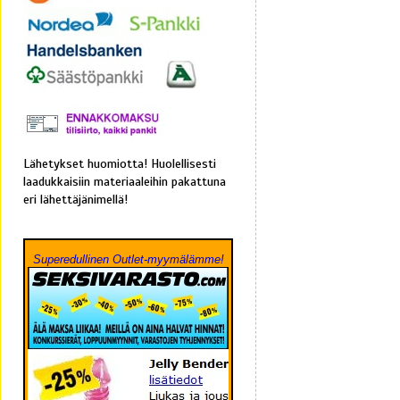
Lähetykset huomiotta! Huolellisesti
laadukkaisiin materiaaleihin pakattuna
eri lähettäjänimellä!
Superedullinen Outlet-myymälämme!