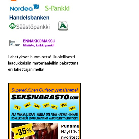
Lähetykset huomiotta! Huolellisesti
laadukkaisiin materiaaleihin pakattuna
eri lähettäjänimellä!
Superedullinen Outlet-myymälämme!