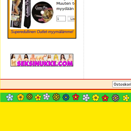
Superedullinen Outlet-myymälämme!