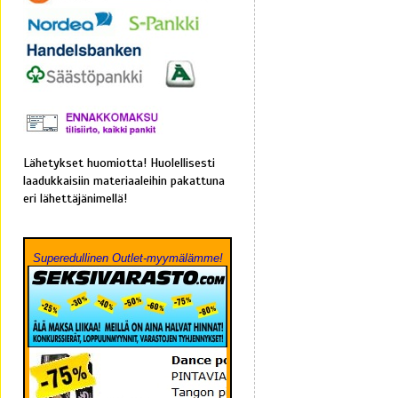
Lähetykset huomiotta! Huolellisesti
laadukkaisiin materiaaleihin pakattuna
eri lähettäjänimellä!
Superedullinen Outlet-myymälämme!