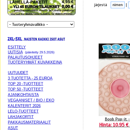
järjestä
nimen
|
ESITTELY
UUTISIA
(päivitetty 29.5.2026)
PALAUTUSOHJEET
TUOTERYHMÄT KUVAKKEINA
UUTUUDET
3 TUOTETTA - 25 EUROA
TOP 20 -TUOTTEET
TOP 50 -TUOTTEET
AJANKOHTAISTA
VEGAANISET / BIO / EKO
KALENTERIT 2026
LELO-TUOTTEET
LAHJAKORTIT
Boob Pop-it 
PAKKAUSMATERIAALIT
Hinta: 10.95 €
ASUT