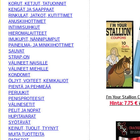
KORUT, KETJUT, TATUOINNIT
KENGÄT JA SAAPPAAT
RINKULAT, JATKOT, KUTITTIMET
ANUSKIIHOTTIMET
INTIIMISUIHKUT
HIEROMALAITTEET
IMUKUPIT, NÄNNIPUMPUT
PAINEILMA- JA MINIKIIHOTTIMET
SAUVAT
STRAP-ON
VÄLINEET NAISILLE
VÄLINEET MIEHILLE
KONDOMIT
ÖLJYT, VOITEET, KEMIKALIOT
PIENTÄ JA PEHMEÄÄ
PERUUKIT
I'm Your Stallion
PENISPROTEESIT
Hinta: 7.75 €
VÄLINESETIT
PELIT JA NOPAT
HUPITAVARAT
SYÖTÄVÄT
KEINUT, TUOLIT, TYYNYT
MUITA TUOTTEITA