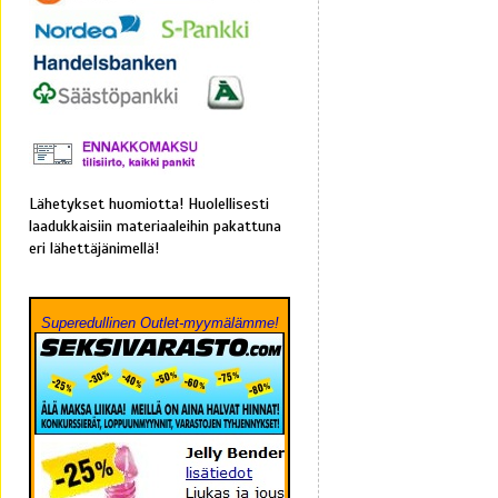
Lähetykset huomiotta! Huolellisesti
laadukkaisiin materiaaleihin pakattuna
eri lähettäjänimellä!
Superedullinen Outlet-myymälämme!