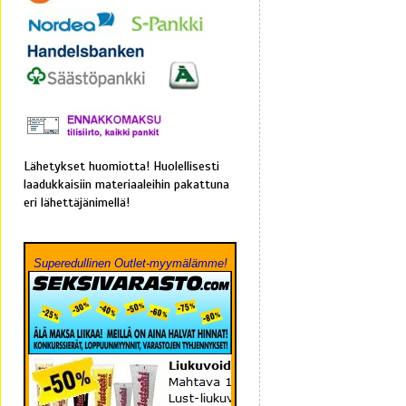
Lähetykset huomiotta! Huolellisesti
laadukkaisiin materiaaleihin pakattuna
eri lähettäjänimellä!
Superedullinen Outlet-myymälämme!