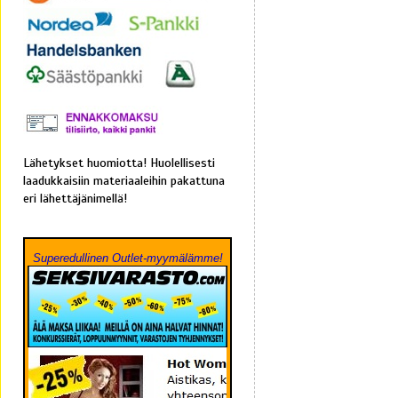
Lähetykset huomiotta! Huolellisesti
laadukkaisiin materiaaleihin pakattuna
eri lähettäjänimellä!
Superedullinen Outlet-myymälämme!