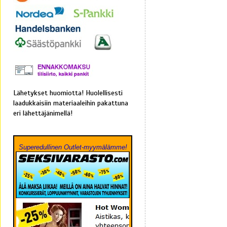
Lähetykset huomiotta! Huolellisesti
laadukkaisiin materiaaleihin pakattuna
eri lähettäjänimellä!
Superedullinen Outlet-myymälämme!