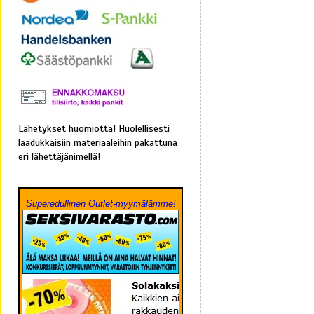
Lähetykset huomiotta! Huolellisesti
laadukkaisiin materiaaleihin pakattuna
eri lähettäjänimellä!
Superedullinen Outlet-myymälämme!