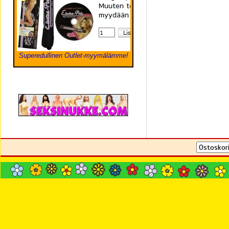
Superedullinen Outlet-myymälämme!