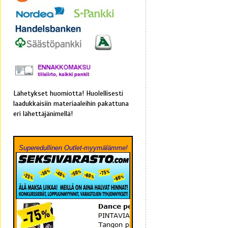
Lähetykset huomiotta! Huolellisesti
laadukkaisiin materiaaleihin pakattuna
eri lähettäjänimellä!
Superedullinen Outlet-myymälämme!