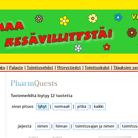
aku
|
Palaute
|
Toimitusehdot
|
Yhteystiedot
|
Toimituskulut
|
Tilauksien se
Tuotemerkiltä löytyy 12 tuotetta
sivun pituus
lyhyt
|
normaali
|
pitkä
|
kaikki
järjestä
nimen
|
hinnan
|
toimitusajan ja nimen
|
toimitus