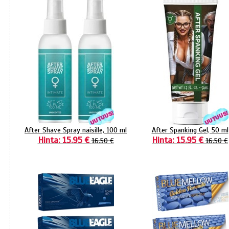
After Shave Spray naisille, 100 ml
After Spanking Gel, 50 ml
Hinta: 15.95 €
Hinta: 15.95 €
16.50 €
16.50 €