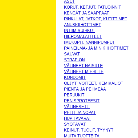
ASUT
KORUT, KETJUT, TATUOINNIT
KENGÄT JA SAAPPAAT
RINKULAT, JATKOT, KUTITTIMET
ANUSKIIHOTTIMET
INTIIMISUIHKUT
HIEROMALAITTEET
IMUKUPIT, NÄNNIPUMPUT
PAINEILMA- JA MINIKIIHOTTIMET
SAUVAT
STRAP-ON
VÄLINEET NAISILLE
VÄLINEET MIEHILLE
KONDOMIT
ÖLJYT, VOITEET, KEMIKALIOT
PIENTÄ JA PEHMEÄÄ
PERUUKIT
PENISPROTEESIT
VÄLINESETIT
PELIT JA NOPAT
HUPITAVARAT
SYÖTÄVÄT
KEINUT, TUOLIT, TYYNYT
MUITA TUOTTEITA