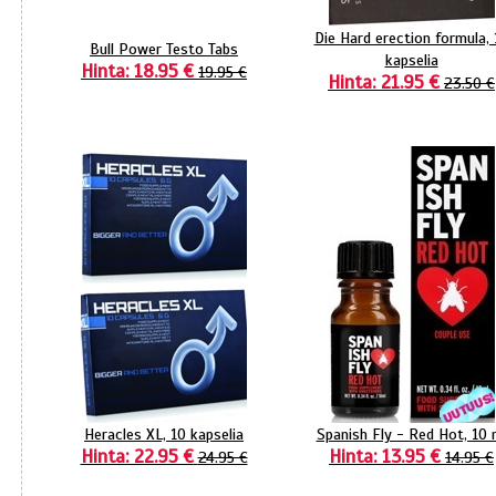
Die Hard erection formula, 
Bull Power Testo Tabs
kapselia
Hinta: 18.95 €
19.95 €
Hinta: 21.95 €
23.50 €
Heracles XL, 10 kapselia
Spanish Fly - Red Hot, 10 
Hinta: 22.95 €
Hinta: 13.95 €
24.95 €
14.95 €