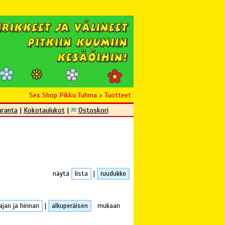
Sex Shop Pikku Tuhma
>
Tuotteet
uranta
|
Kokotaulukot
|
Ostoskori
näytä
lista
|
ruudukko
ajan ja hinnan
|
alkuperäisen
mukaan