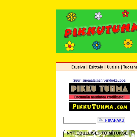
Etusivu
|
Esittely
|
Uutisia
|
Tuoteh