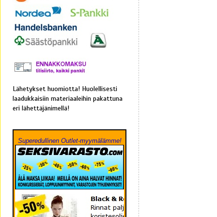
Lähetykset huomiotta! Huolellisesti
laadukkaisiin materiaaleihin pakattuna
eri lähettäjänimellä!
Superedullinen Outlet-myymälämme!