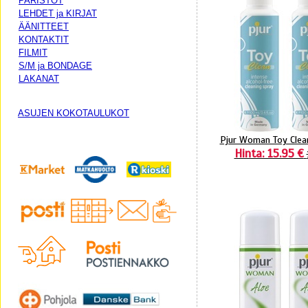
PARISTOT
LEHDET ja KIRJAT
ÄÄNITTEET
KONTAKTIT
FILMIT
S/M ja BONDAGE
LAKANAT
ASUJEN KOKOTAULUKOT
Pjur Woman Toy Clean
Hinta: 15.95 €