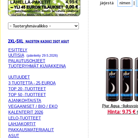
järjestä
nimen
|
ESITTELY
UUTISIA
(päivitetty 29.5.2026)
PALAUTUSOHJEET
TUOTERYHMÄT KUVAKKEINA
UUTUUDET
3 TUOTETTA - 25 EUROA
TOP 20 -TUOTTEET
TOP 50 -TUOTTEET
AJANKOHTAISTA
Pjur Aqua -liukuvoi
VEGAANISET / BIO / EKO
Hinta: 9.75 €
KALENTERIT 2026
LELO-TUOTTEET
LAHJAKORTIT
PAKKAUSMATERIAALIT
ASUT