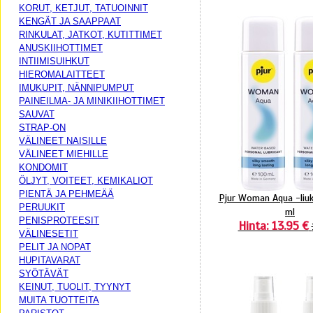
KORUT, KETJUT, TATUOINNIT
KENGÄT JA SAAPPAAT
RINKULAT, JATKOT, KUTITTIMET
ANUSKIIHOTTIMET
INTIIMISUIHKUT
HIEROMALAITTEET
IMUKUPIT, NÄNNIPUMPUT
PAINEILMA- JA MINIKIIHOTTIMET
SAUVAT
STRAP-ON
VÄLINEET NAISILLE
VÄLINEET MIEHILLE
KONDOMIT
ÖLJYT, VOITEET, KEMIKALIOT
PIENTÄ JA PEHMEÄÄ
Pjur Woman Aqua -liuk
PERUUKIT
ml
PENISPROTEESIT
Hinta: 13.95 €
VÄLINESETIT
PELIT JA NOPAT
HUPITAVARAT
SYÖTÄVÄT
KEINUT, TUOLIT, TYYNYT
MUITA TUOTTEITA