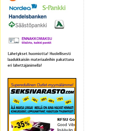
Lähetykset huomiotta! Huolellisesti
laadukkaisiin materiaaleihin pakattuna
eri lähettäjänimellä!
Superedullinen Outlet-myymälämme!