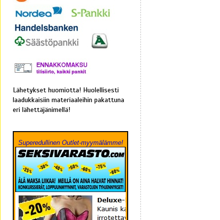
Lähetykset huomiotta! Huolellisesti
laadukkaisiin materiaaleihin pakattuna
eri lähettäjänimellä!
Superedullinen Outlet-myymälämme!