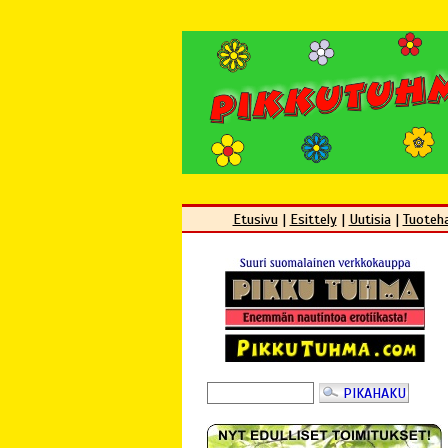
Etusivu
|
Esittely
|
Uutisia
|
Tuoteh