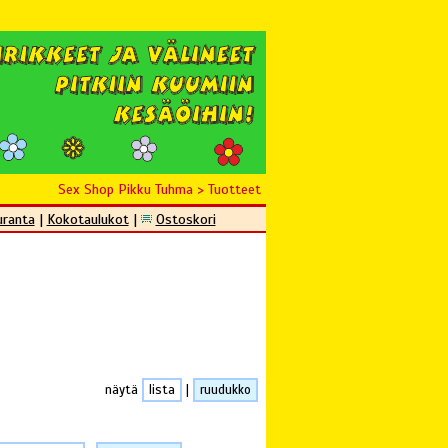
Sex Shop Pikku Tuhma
>
Tuotteet
uranta
|
Kokotaulukot
|
Ostoskori
näytä
lista
|
ruudukko