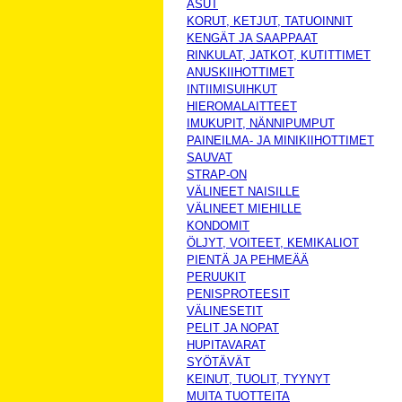
ASUT
KORUT, KETJUT, TATUOINNIT
KENGÄT JA SAAPPAAT
RINKULAT, JATKOT, KUTITTIMET
ANUSKIIHOTTIMET
INTIIMISUIHKUT
HIEROMALAITTEET
IMUKUPIT, NÄNNIPUMPUT
PAINEILMA- JA MINIKIIHOTTIMET
SAUVAT
STRAP-ON
VÄLINEET NAISILLE
VÄLINEET MIEHILLE
KONDOMIT
ÖLJYT, VOITEET, KEMIKALIOT
PIENTÄ JA PEHMEÄÄ
PERUUKIT
PENISPROTEESIT
VÄLINESETIT
PELIT JA NOPAT
HUPITAVARAT
SYÖTÄVÄT
KEINUT, TUOLIT, TYYNYT
MUITA TUOTTEITA