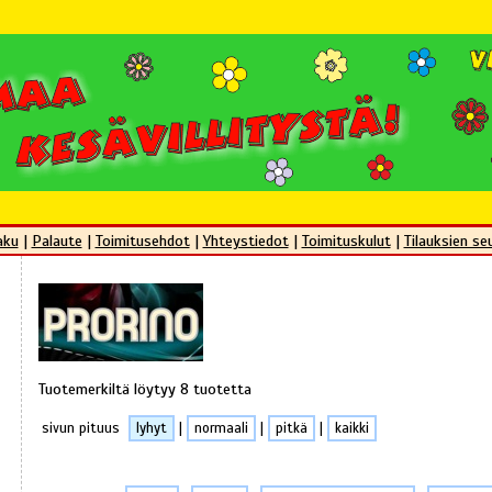
aku
|
Palaute
|
Toimitusehdot
|
Yhteystiedot
|
Toimituskulut
|
Tilauksien se
Tuotemerkiltä löytyy 8 tuotetta
sivun pituus
lyhyt
|
normaali
|
pitkä
|
kaikki