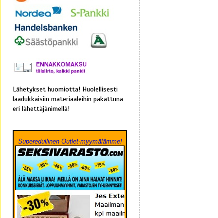
Lähetykset huomiotta! Huolellisesti
laadukkaisiin materiaaleihin pakattuna
eri lähettäjänimellä!
Superedullinen Outlet-myymälämme!