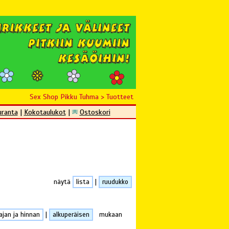
Sex Shop Pikku Tuhma
>
Tuotteet
uranta
|
Kokotaulukot
|
Ostoskori
näytä
lista
|
ruudukko
ajan ja hinnan
|
alkuperäisen
mukaan