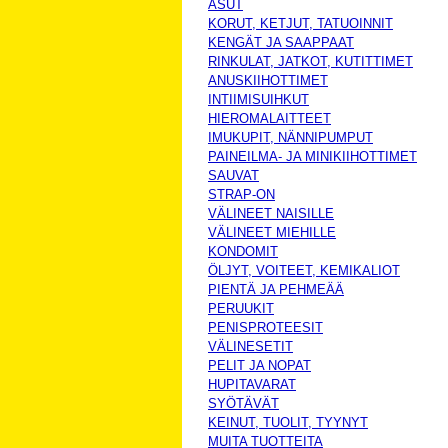
ASUT
KORUT, KETJUT, TATUOINNIT
KENGÄT JA SAAPPAAT
RINKULAT, JATKOT, KUTITTIMET
ANUSKIIHOTTIMET
INTIIMISUIHKUT
HIEROMALAITTEET
IMUKUPIT, NÄNNIPUMPUT
PAINEILMA- JA MINIKIIHOTTIMET
SAUVAT
STRAP-ON
VÄLINEET NAISILLE
VÄLINEET MIEHILLE
KONDOMIT
ÖLJYT, VOITEET, KEMIKALIOT
PIENTÄ JA PEHMEÄÄ
PERUUKIT
PENISPROTEESIT
VÄLINESETIT
PELIT JA NOPAT
HUPITAVARAT
SYÖTÄVÄT
KEINUT, TUOLIT, TYYNYT
MUITA TUOTTEITA