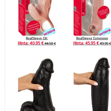
RealSleeve Clit
RealSleeve Extension
Hinta: 40.95 €
Hinta: 45.95 €
44.50 €
49.95 