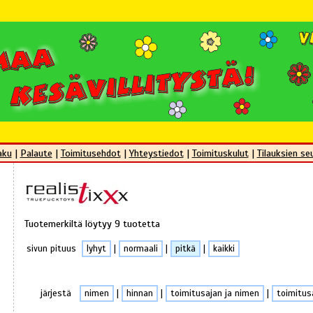
aku
|
Palaute
|
Toimitusehdot
|
Yhteystiedot
|
Toimituskulut
|
Tilauksien se
Tuotemerkiltä löytyy 9 tuotetta
sivun pituus
lyhyt
|
normaali
|
pitkä
|
kaikki
järjestä
nimen
|
hinnan
|
toimitusajan ja nimen
|
toimitus