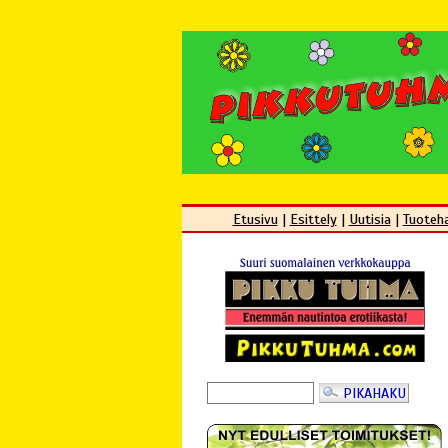
Etusivu
|
Esittely
|
Uutisia
|
Tuoteh