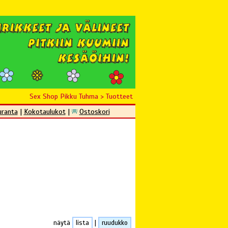
Sex Shop Pikku Tuhma
>
Tuotteet
uranta
|
Kokotaulukot
|
Ostoskori
näytä
lista
|
ruudukko