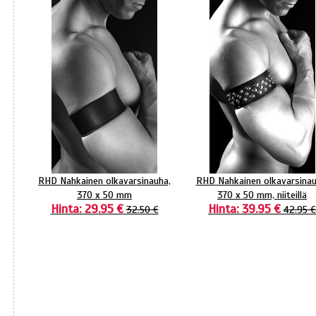
RHD Nahkainen olkavarsinauha,
RHD Nahkainen olkavarsinau
370 x 50 mm
370 x 50 mm, niiteillä
Hinta: 29.95 €
Hinta: 39.95 €
32.50 €
42.95 €