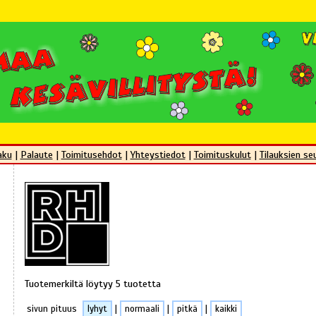
aku
|
Palaute
|
Toimitusehdot
|
Yhteystiedot
|
Toimituskulut
|
Tilauksien se
Tuotemerkiltä löytyy 5 tuotetta
sivun pituus
lyhyt
|
normaali
|
pitkä
|
kaikki