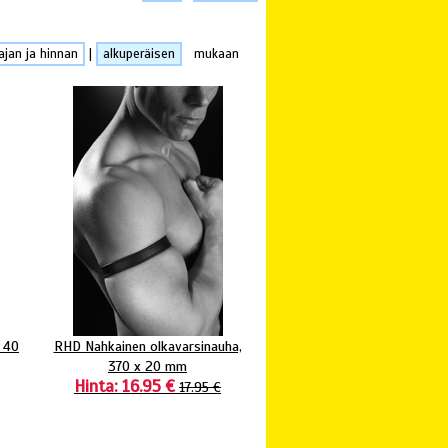
ajan ja hinnan
|
alkuperäisen
mukaan
 40
RHD Nahkainen olkavarsinauha,
370 x 20 mm
Hinta: 16.95 €
17.95 €