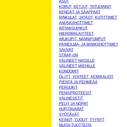
ASUT
KORUT, KETJUT, TATUOINNIT
KENGÄT JA SAAPPAAT
RINKULAT, JATKOT, KUTITTIMET
ANUSKIIHOTTIMET
INTIIMISUIHKUT
HIEROMALAITTEET
IMUKUPIT, NÄNNIPUMPUT
PAINEILMA- JA MINIKIIHOTTIMET
SAUVAT
STRAP-ON
VÄLINEET NAISILLE
VÄLINEET MIEHILLE
KONDOMIT
ÖLJYT, VOITEET, KEMIKALIOT
PIENTÄ JA PEHMEÄÄ
PERUUKIT
PENISPROTEESIT
VÄLINESETIT
PELIT JA NOPAT
HUPITAVARAT
SYÖTÄVÄT
KEINUT, TUOLIT, TYYNYT
MUITA TUOTTEITA