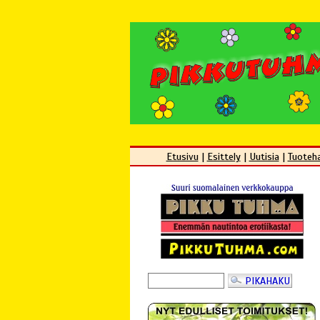
Etusivu
|
Esittely
|
Uutisia
|
Tuoteh