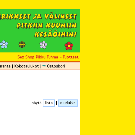
Sex Shop Pikku Tuhma
>
Tuotteet
uranta
|
Kokotaulukot
|
Ostoskori
näytä
lista
|
ruudukko