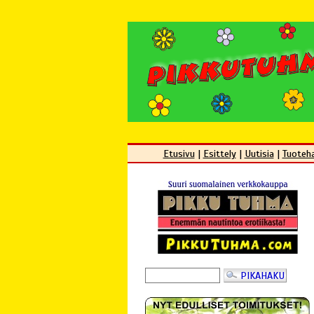
Etusivu
|
Esittely
|
Uutisia
|
Tuoteh