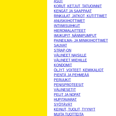
ASUT
KORUT, KETJUT, TATUOINNIT
KENGÄT JA SAAPPAAT
RINKULAT, JATKOT, KUTITTIMET
ANUSKIIHOTTIMET
INTIIMISUIHKUT
HIEROMALAITTEET
IMUKUPIT, NÄNNIPUMPUT
PAINEILMA- JA MINIKIIHOTTIMET
SAUVAT
STRAP-ON
VÄLINEET NAISILLE
VÄLINEET MIEHILLE
KONDOMIT
ÖLJYT, VOITEET, KEMIKALIOT
PIENTÄ JA PEHMEÄÄ
PERUUKIT
PENISPROTEESIT
VÄLINESETIT
PELIT JA NOPAT
HUPITAVARAT
SYÖTÄVÄT
KEINUT, TUOLIT, TYYNYT
MUITA TUOTTEITA