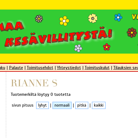
aku
|
Palaute
|
Toimitusehdot
|
Yhteystiedot
|
Toimituskulut
|
Tilauksien se
Tuotemerkiltä löytyy 0 tuotetta
sivun pituus
lyhyt
|
normaali
|
pitkä
|
kaikki