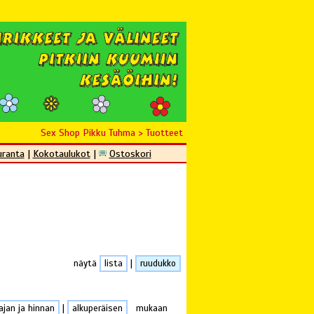
Sex Shop Pikku Tuhma
>
Tuotteet
uranta
|
Kokotaulukot
|
Ostoskori
näytä
lista
|
ruudukko
ajan ja hinnan
|
alkuperäisen
mukaan