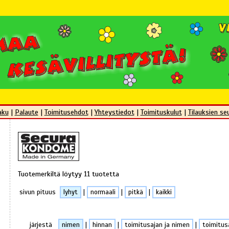
aku
|
Palaute
|
Toimitusehdot
|
Yhteystiedot
|
Toimituskulut
|
Tilauksien se
Tuotemerkiltä löytyy 11 tuotetta
sivun pituus
lyhyt
|
normaali
|
pitkä
|
kaikki
järjestä
nimen
|
hinnan
|
toimitusajan ja nimen
|
toimitus