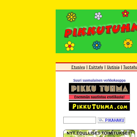
Etusivu
|
Esittely
|
Uutisia
|
Tuoteh