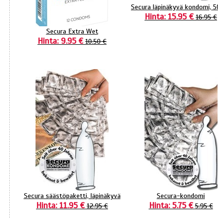
Secura läpinäkyvä kondomi, 5
Hinta: 15.95 €
16.95 €
Secura Extra Wet
Hinta: 9.95 €
10.50 €
Secura säästöpaketti, läpinäkyvä
Secura-kondomi
Hinta: 11.95 €
Hinta: 5.75 €
12.95 €
5.95 €