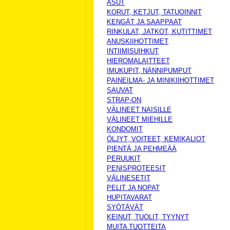
ASUT
KORUT, KETJUT, TATUOINNIT
KENGÄT JA SAAPPAAT
RINKULAT, JATKOT, KUTITTIMET
ANUSKIIHOTTIMET
INTIIMISUIHKUT
HIEROMALAITTEET
IMUKUPIT, NÄNNIPUMPUT
PAINEILMA- JA MINIKIIHOTTIMET
SAUVAT
STRAP-ON
VÄLINEET NAISILLE
VÄLINEET MIEHILLE
KONDOMIT
ÖLJYT, VOITEET, KEMIKALIOT
PIENTÄ JA PEHMEÄÄ
PERUUKIT
PENISPROTEESIT
VÄLINESETIT
PELIT JA NOPAT
HUPITAVARAT
SYÖTÄVÄT
KEINUT, TUOLIT, TYYNYT
MUITA TUOTTEITA