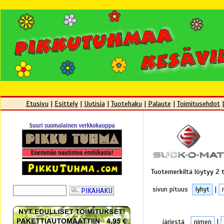
Etusivu
|
Esittely
|
Uutisia
|
Tuotehaku
|
Palaute
|
Toimitusehdot
Tuotemerkiltä löytyy 2 
sivun pituus
lyhyt
|
järjestä
nimen
|