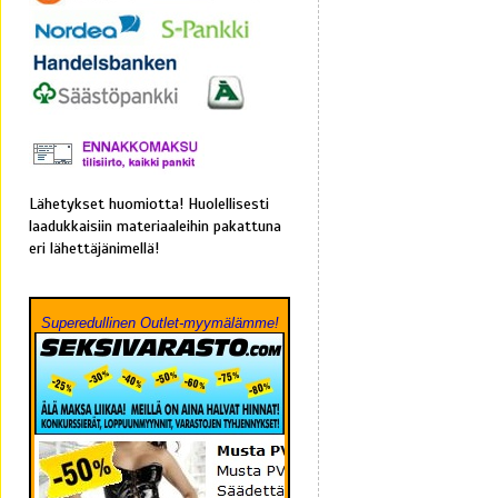
Lähetykset huomiotta! Huolellisesti
laadukkaisiin materiaaleihin pakattuna
eri lähettäjänimellä!
Superedullinen Outlet-myymälämme!