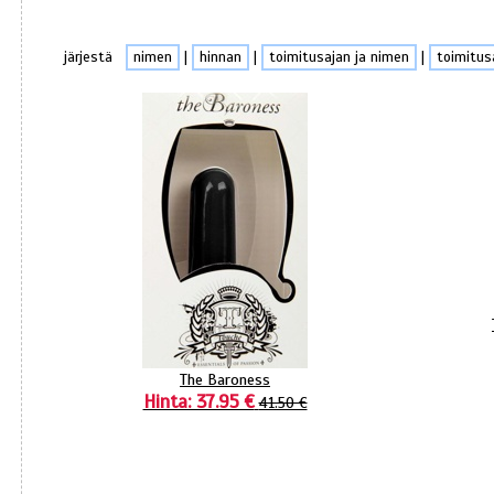
järjestä
nimen
|
hinnan
|
toimitusajan ja nimen
|
toimitus
The Baroness
Hinta: 37.95 €
41.50 €