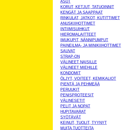
ASUT
KORUT, KETJUT, TATUOINNIT
KENGÄT JA SAAPPAAT
RINKULAT, JATKOT, KUTITTIMET
ANUSKIIHOTTIMET
INTIIMISUIHKUT
HIEROMALAITTEET
IMUKUPIT, NÄNNIPUMPUT
PAINEILMA- JA MINIKIIHOTTIMET
SAUVAT
STRAP-ON
VÄLINEET NAISILLE
VÄLINEET MIEHILLE
KONDOMIT
ÖLJYT, VOITEET, KEMIKALIOT
PIENTÄ JA PEHMEÄÄ
PERUUKIT
PENISPROTEESIT
VÄLINESETIT
PELIT JA NOPAT
HUPITAVARAT
SYÖTÄVÄT
KEINUT, TUOLIT, TYYNYT
MUITA TUOTTEITA