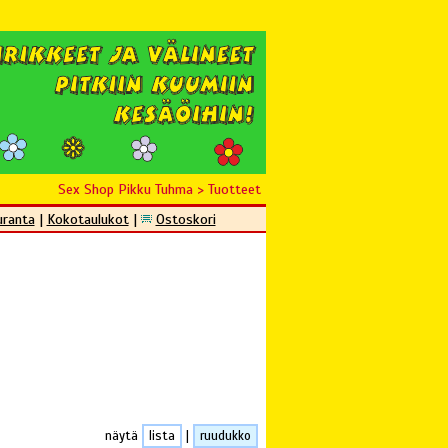
Sex Shop Pikku Tuhma
>
Tuotteet
uranta
|
Kokotaulukot
|
Ostoskori
näytä
lista
|
ruudukko