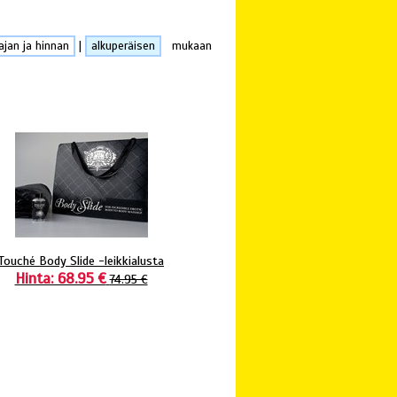
ajan ja hinnan
|
alkuperäisen
mukaan
Touché Body Slide -leikkialusta
Hinta: 68.95 €
74.95 €