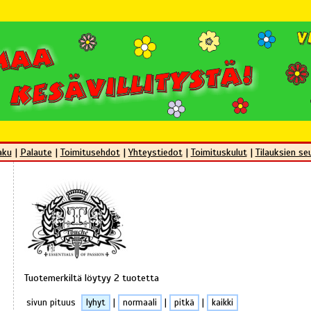
aku
|
Palaute
|
Toimitusehdot
|
Yhteystiedot
|
Toimituskulut
|
Tilauksien se
Tuotemerkiltä löytyy 2 tuotetta
sivun pituus
lyhyt
|
normaali
|
pitkä
|
kaikki