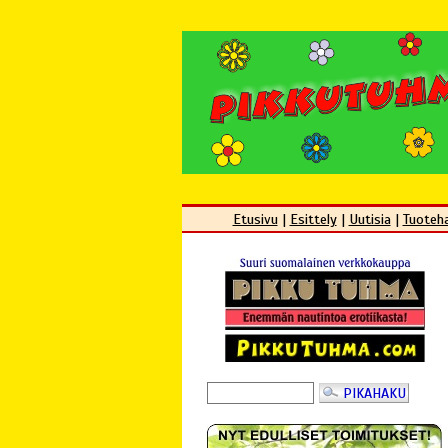
Etusivu
|
Esittely
|
Uutisia
|
Tuoteh