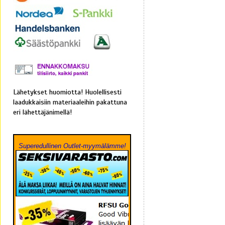
Lähetykset huomiotta! Huolellisesti
laadukkaisiin materiaaleihin pakattuna
eri lähettäjänimellä!
Superedullinen Outlet-myymälämme!