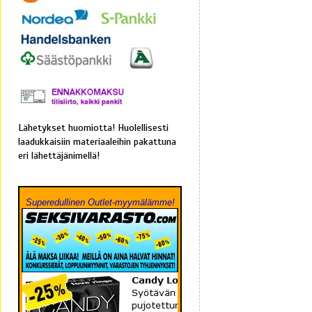
Lähetykset huomiotta! Huolellisesti
laadukkaisiin materiaaleihin pakattuna
eri lähettäjänimellä!
Superedullinen Outlet-myymälämme!