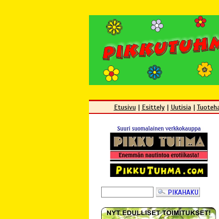
Etusivu
|
Esittely
|
Uutisia
|
Tuoteh