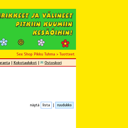
Sex Shop Pikku Tuhma
>
Tuotteet
uranta
|
Kokotaulukot
|
Ostoskori
näytä
lista
|
ruudukko