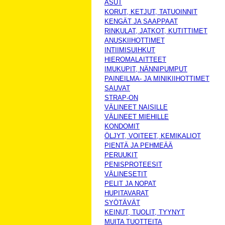
ASUT
KORUT, KETJUT, TATUOINNIT
KENGÄT JA SAAPPAAT
RINKULAT, JATKOT, KUTITTIMET
ANUSKIIHOTTIMET
INTIIMISUIHKUT
HIEROMALAITTEET
IMUKUPIT, NÄNNIPUMPUT
PAINEILMA- JA MINIKIIHOTTIMET
SAUVAT
STRAP-ON
VÄLINEET NAISILLE
VÄLINEET MIEHILLE
KONDOMIT
ÖLJYT, VOITEET, KEMIKALIOT
PIENTÄ JA PEHMEÄÄ
PERUUKIT
PENISPROTEESIT
VÄLINESETIT
PELIT JA NOPAT
HUPITAVARAT
SYÖTÄVÄT
KEINUT, TUOLIT, TYYNYT
MUITA TUOTTEITA