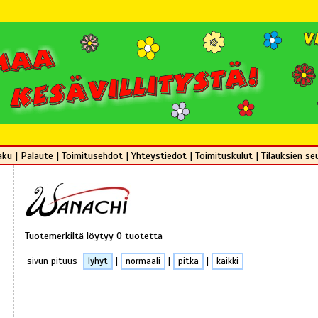
aku
|
Palaute
|
Toimitusehdot
|
Yhteystiedot
|
Toimituskulut
|
Tilauksien se
Tuotemerkiltä löytyy 0 tuotetta
sivun pituus
lyhyt
|
normaali
|
pitkä
|
kaikki