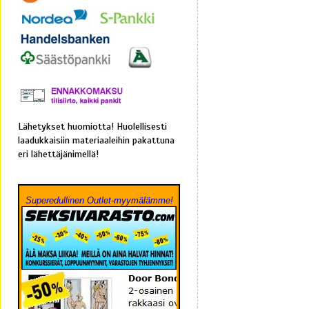
Lähetykset huomiotta! Huolellisesti
laadukkaisiin materiaaleihin pakattuna
eri lähettäjänimellä!
Superedullinen Outlet-myymälämme!