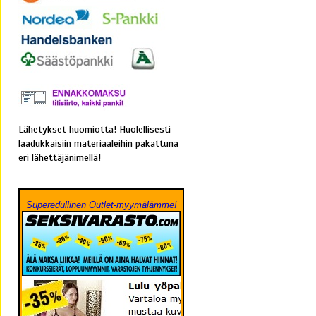
Lähetykset huomiotta! Huolellisesti
laadukkaisiin materiaaleihin pakattuna
eri lähettäjänimellä!
Superedullinen Outlet-myymälämme!