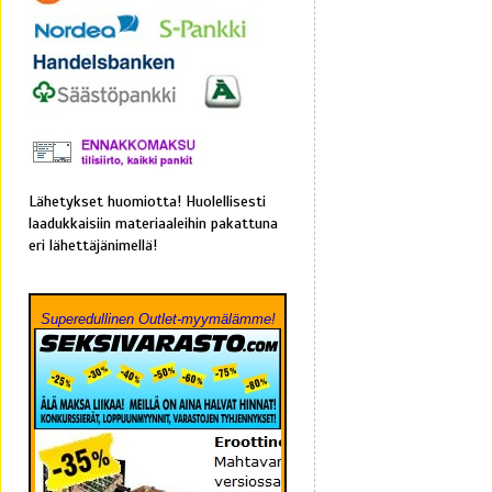
Lähetykset huomiotta! Huolellisesti
laadukkaisiin materiaaleihin pakattuna
eri lähettäjänimellä!
Superedullinen Outlet-myymälämme!