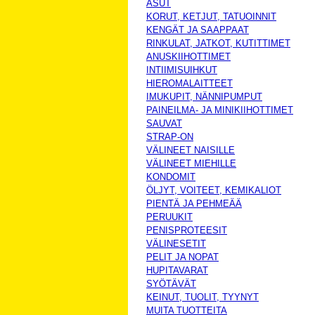
ASUT
KORUT, KETJUT, TATUOINNIT
KENGÄT JA SAAPPAAT
RINKULAT, JATKOT, KUTITTIMET
ANUSKIIHOTTIMET
INTIIMISUIHKUT
HIEROMALAITTEET
IMUKUPIT, NÄNNIPUMPUT
PAINEILMA- JA MINIKIIHOTTIMET
SAUVAT
STRAP-ON
VÄLINEET NAISILLE
VÄLINEET MIEHILLE
KONDOMIT
ÖLJYT, VOITEET, KEMIKALIOT
PIENTÄ JA PEHMEÄÄ
PERUUKIT
PENISPROTEESIT
VÄLINESETIT
PELIT JA NOPAT
HUPITAVARAT
SYÖTÄVÄT
KEINUT, TUOLIT, TYYNYT
MUITA TUOTTEITA