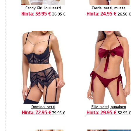
Candy Girl Joulusetti
Carrie-setti, musta
Hinta: 33.95 €
Hinta: 24.95 €
36.95 €
26.50 €
Domino-setti
Ellie-setti, punainen
Hinta: 72.95 €
Hinta: 29.95 €
79.95 €
32.95 €