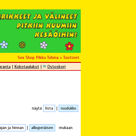
Sex Shop Pikku Tuhma
>
Tuotteet
uranta
|
Kokotaulukot
|
Ostoskori
näytä
lista
|
ruudukko
ajan ja hinnan
|
alkuperäisen
mukaan