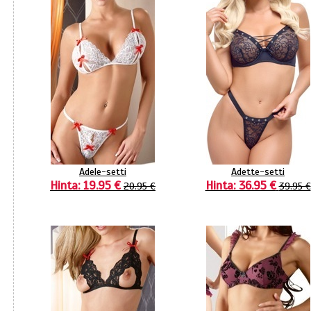
Adele-setti
Adette-setti
Hinta: 19.95 €
Hinta: 36.95 €
20.95 €
39.95 €