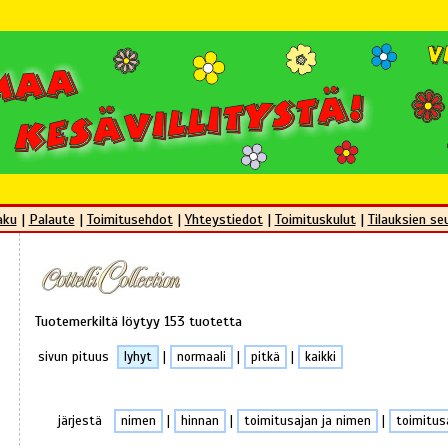
aku
|
Palaute
|
Toimitusehdot
|
Yhteystiedot
|
Toimituskulut
|
Tilauksien se
Tuotemerkiltä löytyy 153 tuotetta
sivun pituus
lyhyt
|
normaali
|
pitkä
|
kaikki
järjestä
nimen
|
hinnan
|
toimitusajan ja nimen
|
toimitus