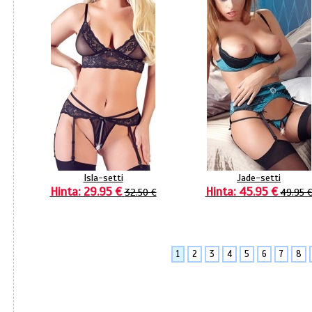
Isla-setti
Jade-setti
Hinta: 29.95 €
Hinta: 45.95 €
32.50 €
49.95 
1
2
3
4
5
6
7
8