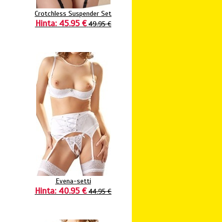
Crotchless Suspender Set
Hinta: 45.95 €
49.95 €
Evena-setti
Hinta: 40.95 €
44.95 €