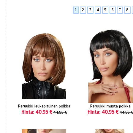
1
2
3
4
5
6
7
8
Peruukki leukapituinen polkka
Peruukki musta polkka
Hinta: 40.95 €
Hinta: 40.95 €
44.95 €
44.95 