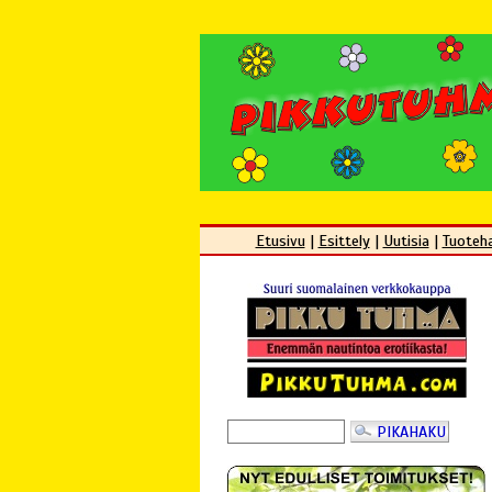
Etusivu
|
Esittely
|
Uutisia
|
Tuoteh