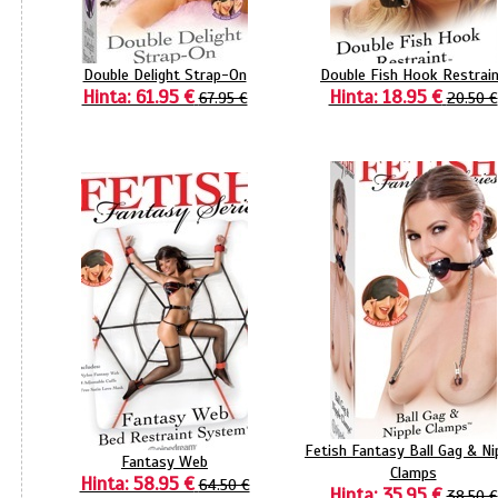
Double Delight Strap-On
Double Fish Hook Restrai
Hinta: 61.95 €
Hinta: 18.95 €
67.95 €
20.50 €
Fetish Fantasy Ball Gag & Ni
Fantasy Web
Clamps
Hinta: 58.95 €
64.50 €
Hinta: 35.95 €
38.50 €