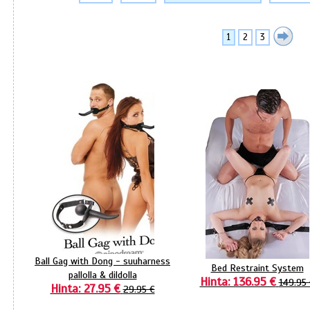
1
2
3
Ball Gag with Dong - suuharness
Bed Restraint System
pallolla & dildolla
Hinta: 136.95 €
149.95 
Hinta: 27.95 €
29.95 €