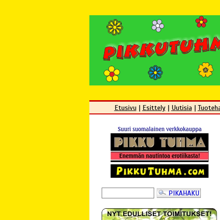
Etusivu
|
Esittely
|
Uutisia
|
Tuoteh