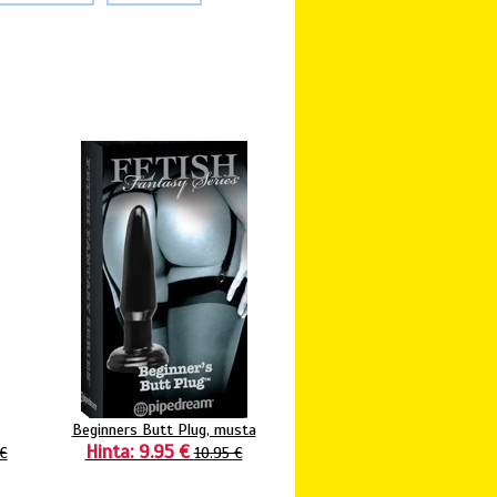
Beginners Butt Plug, musta
Hinta: 9.95 €
€
10.95 €