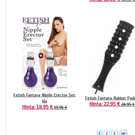
Fetish Fantasy Nipple Erector Set,
Fetish Fantasy Rubber Pad
lila
Hinta: 22.95 €
24.95 €
Hinta: 18.95 €
19.95 €
1
2
3