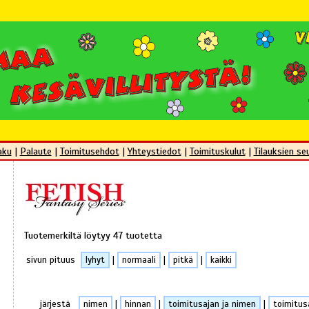
aku
|
Palaute
|
Toimitusehdot
|
Yhteystiedot
|
Toimituskulut
|
Tilauksien se
Tuotemerkiltä löytyy 47 tuotetta
sivun pituus
lyhyt
|
normaali
|
pitkä
|
kaikki
järjestä
nimen
|
hinnan
|
toimitusajan ja nimen
|
toimitus