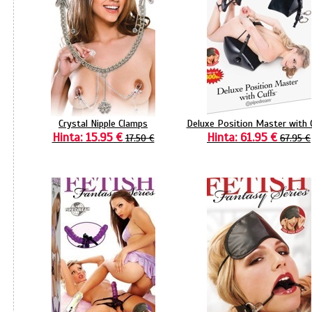
Crystal Nipple Clamps
Deluxe Position Master with 
Hinta: 15.95 €
Hinta: 61.95 €
17.50 €
67.95 €