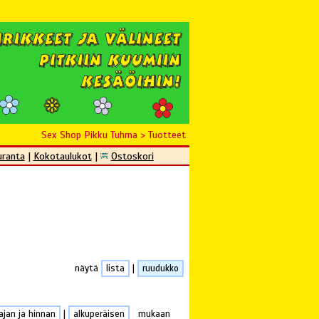
Sex Shop Pikku Tuhma
>
Tuotteet
uranta
|
Kokotaulukot
|
Ostoskori
näytä
lista
|
ruudukko
ajan ja hinnan
|
alkuperäisen
mukaan