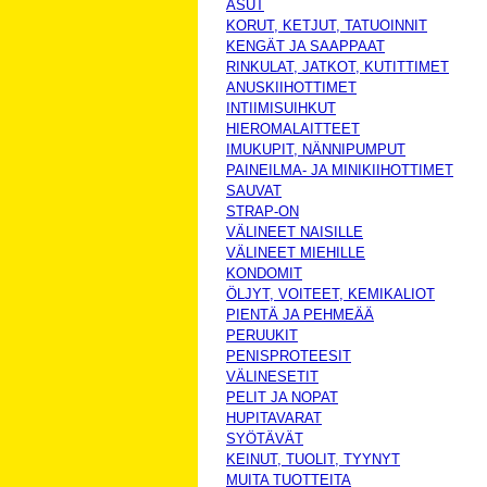
ASUT
KORUT, KETJUT, TATUOINNIT
KENGÄT JA SAAPPAAT
RINKULAT, JATKOT, KUTITTIMET
ANUSKIIHOTTIMET
INTIIMISUIHKUT
HIEROMALAITTEET
IMUKUPIT, NÄNNIPUMPUT
PAINEILMA- JA MINIKIIHOTTIMET
SAUVAT
STRAP-ON
VÄLINEET NAISILLE
VÄLINEET MIEHILLE
KONDOMIT
ÖLJYT, VOITEET, KEMIKALIOT
PIENTÄ JA PEHMEÄÄ
PERUUKIT
PENISPROTEESIT
VÄLINESETIT
PELIT JA NOPAT
HUPITAVARAT
SYÖTÄVÄT
KEINUT, TUOLIT, TYYNYT
MUITA TUOTTEITA