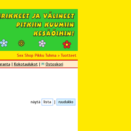
Sex Shop Pikku Tuhma
>
Tuotteet
uranta
|
Kokotaulukot
|
Ostoskori
näytä
lista
|
ruudukko