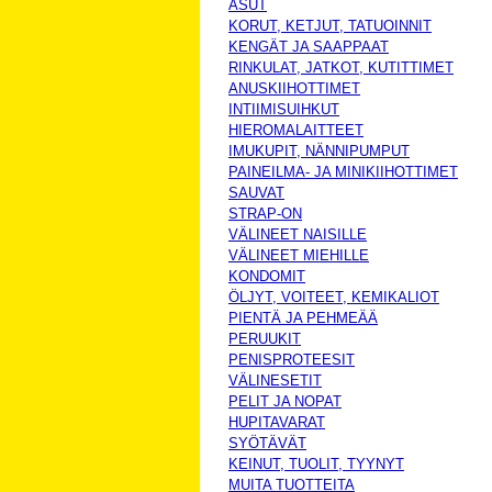
ASUT
KORUT, KETJUT, TATUOINNIT
KENGÄT JA SAAPPAAT
RINKULAT, JATKOT, KUTITTIMET
ANUSKIIHOTTIMET
INTIIMISUIHKUT
HIEROMALAITTEET
IMUKUPIT, NÄNNIPUMPUT
PAINEILMA- JA MINIKIIHOTTIMET
SAUVAT
STRAP-ON
VÄLINEET NAISILLE
VÄLINEET MIEHILLE
KONDOMIT
ÖLJYT, VOITEET, KEMIKALIOT
PIENTÄ JA PEHMEÄÄ
PERUUKIT
PENISPROTEESIT
VÄLINESETIT
PELIT JA NOPAT
HUPITAVARAT
SYÖTÄVÄT
KEINUT, TUOLIT, TYYNYT
MUITA TUOTTEITA