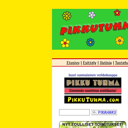
Etusivu
|
Esittely
|
Uutisia
|
Tuoteh