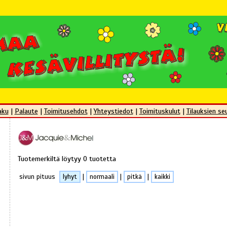
aku
|
Palaute
|
Toimitusehdot
|
Yhteystiedot
|
Toimituskulut
|
Tilauksien se
Tuotemerkiltä löytyy 0 tuotetta
sivun pituus
lyhyt
|
normaali
|
pitkä
|
kaikki