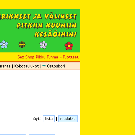
Sex Shop Pikku Tuhma
>
Tuotteet
uranta
|
Kokotaulukot
|
Ostoskori
näytä
lista
|
ruudukko