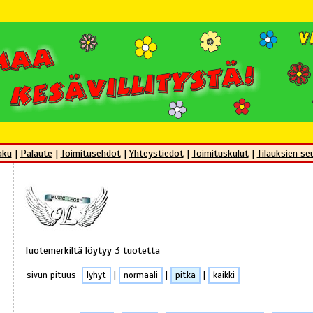
aku
|
Palaute
|
Toimitusehdot
|
Yhteystiedot
|
Toimituskulut
|
Tilauksien se
Tuotemerkiltä löytyy 3 tuotetta
sivun pituus
lyhyt
|
normaali
|
pitkä
|
kaikki