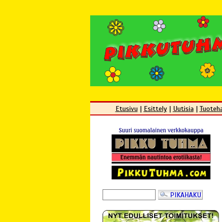
Etusivu
|
Esittely
|
Uutisia
|
Tuoteh