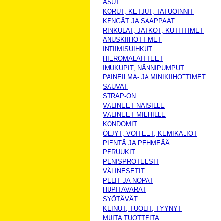
ASUT
KORUT, KETJUT, TATUOINNIT
KENGÄT JA SAAPPAAT
RINKULAT, JATKOT, KUTITTIMET
ANUSKIIHOTTIMET
INTIIMISUIHKUT
HIEROMALAITTEET
IMUKUPIT, NÄNNIPUMPUT
PAINEILMA- JA MINIKIIHOTTIMET
SAUVAT
STRAP-ON
VÄLINEET NAISILLE
VÄLINEET MIEHILLE
KONDOMIT
ÖLJYT, VOITEET, KEMIKALIOT
PIENTÄ JA PEHMEÄÄ
PERUUKIT
PENISPROTEESIT
VÄLINESETIT
PELIT JA NOPAT
HUPITAVARAT
SYÖTÄVÄT
KEINUT, TUOLIT, TYYNYT
MUITA TUOTTEITA