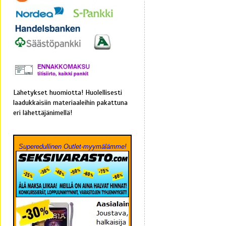
Lähetykset huomiotta! Huolellisesti
laadukkaisiin materiaaleihin pakattuna
eri lähettäjänimellä!
Superedullinen Outlet-myymälämme!