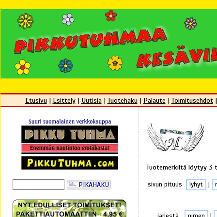
Etusivu
|
Esittely
|
Uutisia
|
Tuotehaku
|
Palaute
|
Toimitusehdot
Tuotemerkiltä löytyy 3 
sivun pituus
lyhyt
|
järjestä
nimen
|