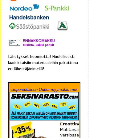
Lähetykset huomiotta! Huolellisesti
laadukkaisiin materiaaleihin pakattuna
eri lähettäjänimellä!
Superedullinen Outlet-myymälämme!