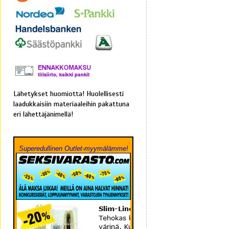
Lähetykset huomiotta! Huolellisesti
laadukkaisiin materiaaleihin pakattuna
eri lähettäjänimellä!
Superedullinen Outlet-myymälämme!