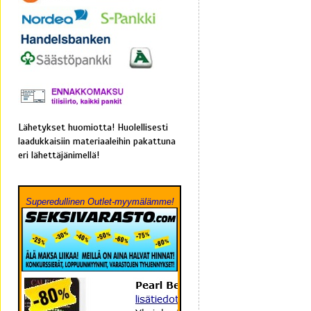
Lähetykset huomiotta! Huolellisesti
laadukkaisiin materiaaleihin pakattuna
eri lähettäjänimellä!
Superedullinen Outlet-myymälämme!